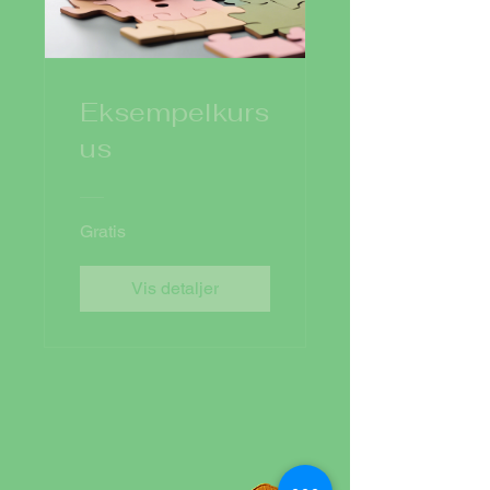
Eksempelkurs
us
Gratis
Vis detaljer