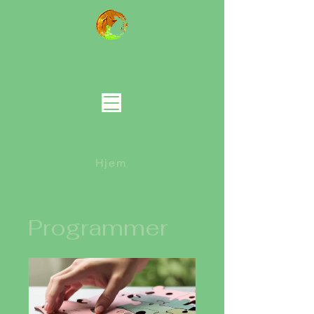
Kunstterapi og psykoterapi i
Gentofte, København
& Online
Hjem
Programmer