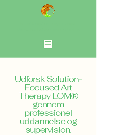
Kunstterapi og psykoterapi i
Gentofte, København
& Online
Udforsk Solution-
Focused Art
Therapy LOM®
gennem
professionel
uddannelse og
supervision.